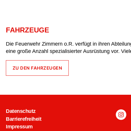
FAHRZEUGE
Die Feuerwehr Zimmern o.R. verfügt in ihren Abteilun
eine große Anzahl spezialisierter Ausrüstung vor. Vi
ZU DEN FAHRZEUGEN
Datenschutz
Inst
Barrierefreiheit
Impressum