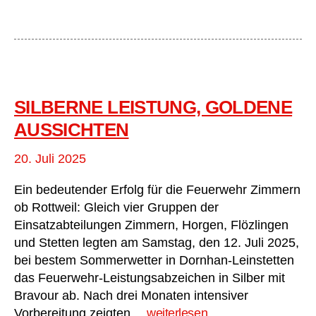
Abt
Stet
–
Ein
zur
Fah
SILBERNE LEISTUNG, GOLDENE
AUSSICHTEN
20. Juli 2025
Ein bedeutender Erfolg für die Feuerwehr Zimmern
ob Rottweil: Gleich vier Gruppen der
Einsatzabteilungen Zimmern, Horgen, Flözlingen
und Stetten legten am Samstag, den 12. Juli 2025,
bei bestem Sommerwetter in Dornhan-Leinstetten
das Feuerwehr-Leistungsabzeichen in Silber mit
Bravour ab. Nach drei Monaten intensiver
Silberne
Vorbereitung zeigten…
weiterlesen