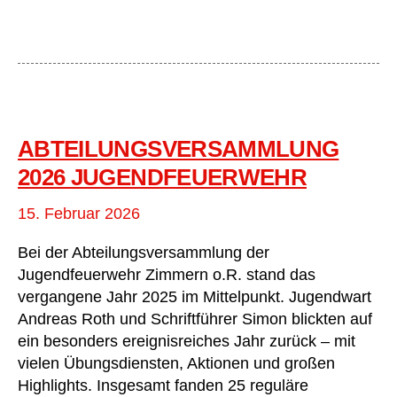
Sieben
neue
Truppführer
für
die
Freiwillige
Feuerwehr
Zimmern
ABTEILUNGSVERSAMMLUNG
o.R.
2026 JUGENDFEUERWEHR
15. Februar 2026
Bei der Abteilungsversammlung der
Jugendfeuerwehr Zimmern o.R. stand das
vergangene Jahr 2025 im Mittelpunkt. Jugendwart
Andreas Roth und Schriftführer Simon blickten auf
ein besonders ereignisreiches Jahr zurück – mit
vielen Übungsdiensten, Aktionen und großen
Highlights. Insgesamt fanden 25 reguläre