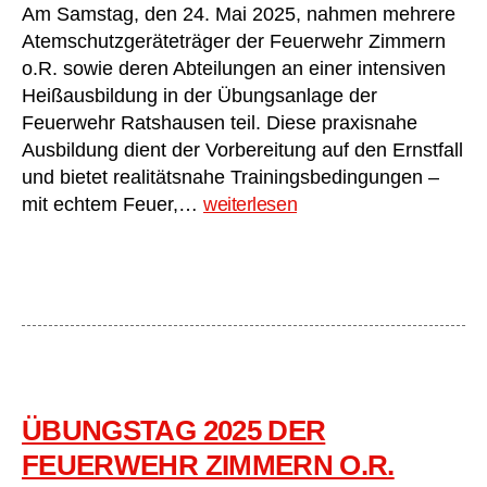
Am Samstag, den 24. Mai 2025, nahmen mehrere
Atemschutzgeräteträger der Feuerwehr Zimmern
o.R. sowie deren Abteilungen an einer intensiven
Heißausbildung in der Übungsanlage der
Feuerwehr Ratshausen teil. Diese praxisnahe
Ausbildung dient der Vorbereitung auf den Ernstfall
und bietet realitätsnahe Trainingsbedingungen –
Heißausbildung
mit echtem Feuer,…
weiterlesen
in
Ratshausen
–
Training
unter
realistischen
Einsatzbedingungen
ÜBUNGSTAG 2025 DER
FEUERWEHR ZIMMERN O.R.