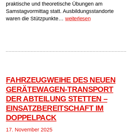
praktische und theoretische Übungen am
Samstagvormittag statt. Ausbildungsstandorte
Frisch
waren die Stützpunkte…
weiterlesen
ausgebildete
Feuerwehrkräfte
starten
in
den
Einsatzdienst
FAHRZEUGWEIHE DES NEUEN
GERÄTEWAGEN-TRANSPORT
DER ABTEILUNG STETTEN –
EINSATZBEREITSCHAFT IM
DOPPELPACK
17. November 2025