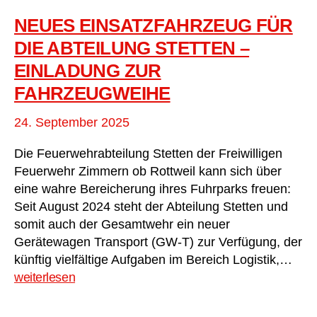
auf
realistisches
NEUES EINSATZFAHRZEUG FÜR
Szenario
DIE ABTEILUNG STETTEN –
EINLADUNG ZUR
FAHRZEUGWEIHE
24. September 2025
Die Feuerwehrabteilung Stetten der Freiwilligen
Feuerwehr Zimmern ob Rottweil kann sich über
eine wahre Bereicherung ihres Fuhrparks freuen:
Seit August 2024 steht der Abteilung Stetten und
somit auch der Gesamtwehr ein neuer
Gerätewagen Transport (GW-T) zur Verfügung, der
Neu
künftig vielfältige Aufgaben im Bereich Logistik,…
Ein
weiterlesen
für
die