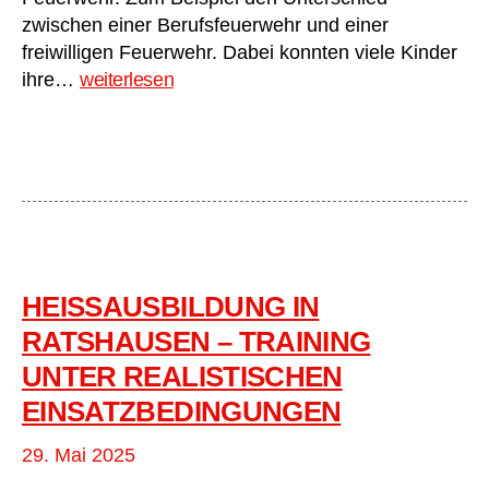
zwischen einer Berufsfeuerwehr und einer
freiwilligen Feuerwehr. Dabei konnten viele Kinder
Vierte
ihre…
weiterlesen
Klasse
besucht
die
Feuerwehr
HEISSAUSBILDUNG IN R
ATSHAUSEN – TRAINING U
NTER REALISTISCHEN E
INSATZBEDINGUNGEN
29. Mai 2025