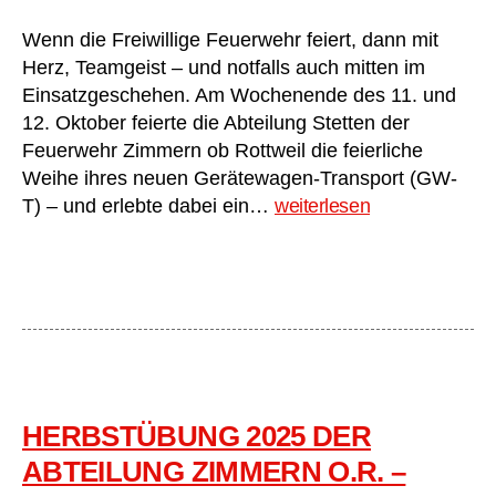
Wenn die Freiwillige Feuerwehr feiert, dann mit
Herz, Teamgeist – und notfalls auch mitten im
Einsatzgeschehen. Am Wochenende des 11. und
12. Oktober feierte die Abteilung Stetten der
Feuerwehr Zimmern ob Rottweil die feierliche
Weihe ihres neuen Gerätewagen-Transport (GW-
Fahrzeugweihe
T) – und erlebte dabei ein…
weiterlesen
des
neuen
Gerätewagen-
Transport
der
Abteilung
Stetten
–
Einsatzbereitschaft
HERBSTÜBUNG 2025 DER
im
ABTEILUNG ZIMMERN O.R. –
Doppelpack