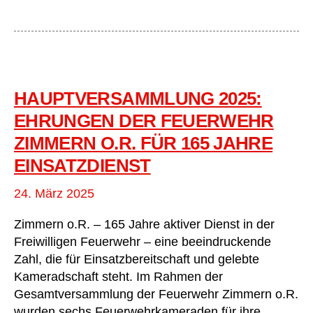
o.R.
stellt
10-
Jahres-
Plan
in
HAUPTVERSAMMLUNG 2025:
den
EHRUNGEN DER FEUERWEHR
Fokus
ZIMMERN O.R. FÜR 165 JAHRE
EINSATZDIENST
24. März 2025
Zimmern o.R. – 165 Jahre aktiver Dienst in der
Freiwilligen Feuerwehr – eine beeindruckende
Zahl, die für Einsatzbereitschaft und gelebte
Kameradschaft steht. Im Rahmen der
Gesamtversammlung der Feuerwehr Zimmern o.R.
wurden sechs Feuerwehrkameraden für ihre