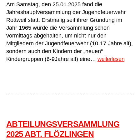
Am Samstag, den 25.01.2025 fand die
Jahreshauptversammlung der Jugendfeuerwehr
Rottweil statt. Erstmalig seit ihrer Gründung im
Jahr 1965 wurde die Versammlung schon
vormittags abgehalten, um nicht nur den
Mitgliedern der Jugendfeuerwehr (10-17 Jahre alt),
sondern auch den Kindern der „neuen“
Hauptversammlu
Kindergruppen (6-9Jahre alt) eine…
weiterlesen
der
Jugendfeuerwehr
Rottweil
zu
Beginn
des
60-
jährigen
Bestehens
ABTEILUNGSVERSAMMLUNG
im
2025 ABT. FLÖZLINGEN
Jahr