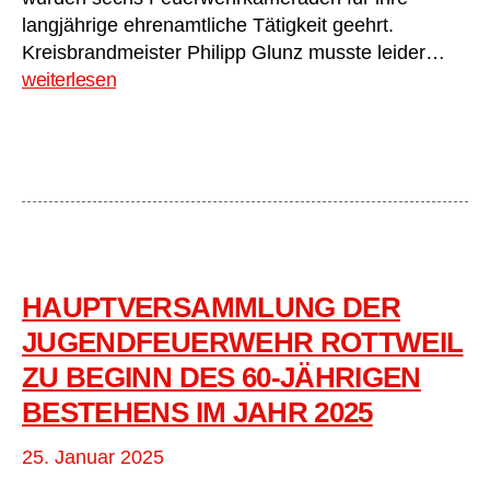
langjährige ehrenamtliche Tätigkeit geehrt.
Hau
Kreisbrandmeister Philipp Glunz musste leider…
2025
weiterlesen
Ehr
der
Feue
Zim
o.R.
für
165
Jahr
Eins
HAUPTVERSAMMLUNG DER
JUGENDFEUERWEHR ROTTWEIL
ZU BEGINN DES 60-JÄHRIGEN
BESTEHENS IM JAHR 2025
25. Januar 2025