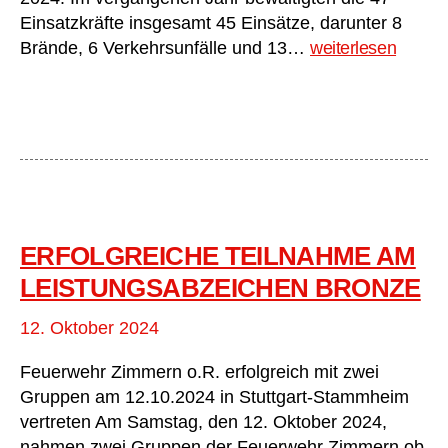
Einsatzkräfte insgesamt 45 Einsätze, darunter 8
Abteilungsversa
Brände, 6 Verkehrsunfälle und 13…
weiterlesen
2025
Abt.
Zimmern
ERFOLGREICHE TEILNAHME AM
LEISTUNGSABZEICHEN BRONZE
12. Oktober 2024
Feuerwehr Zimmern o.R. erfolgreich mit zwei
Gruppen am 12.10.2024 in Stuttgart-Stammheim
vertreten Am Samstag, den 12. Oktober 2024,
nahmen zwei Gruppen der Feuerwehr Zimmern ob