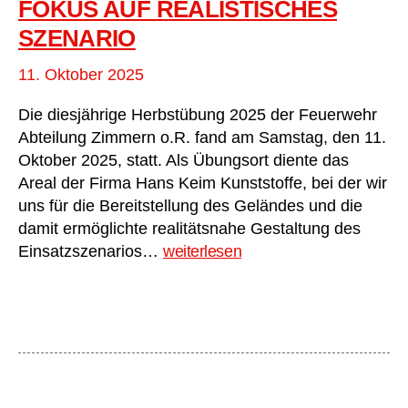
FOKUS AUF REALISTISCHES
SZENARIO
11. Oktober 2025
Die diesjährige Herbstübung 2025 der Feuerwehr
Abteilung Zimmern o.R. fand am Samstag, den 11.
Oktober 2025, statt. Als Übungsort diente das
Areal der Firma Hans Keim Kunststoffe, bei der wir
uns für die Bereitstellung des Geländes und die
damit ermöglichte realitätsnahe Gestaltung des
Herbstübung
Einsatzszenarios…
weiterlesen
2025
der
Abteilung
Zimmern
o.R.
–
Fokus