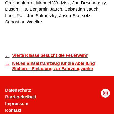
Gruppenführer Manuel Wodzisz, Jan Deschensky,
Dustin Hils, Benjamin Jauch, Sebastian Jauch,
Leon Rall, Jan Sakautzky, Josua Skorsetz,
Sebastian Woelke
←
Vierte Klasse besucht die Feuerwehr
→
Neues Einsatzfahrzeug für die Abteilung
Stetten – Einladung zur Fahrzeugweihe
Datenschutz
Inst
Barrierefreiheit
Impressum
Kontakt