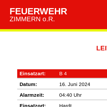
FEUERWEHR
ZIMMERN o.R.
LE
Einsatzart:
B 4
Datum:
16. Juni 2024
Alarmzeit:
04:40 Uhr
Einsatzort:
Hardt