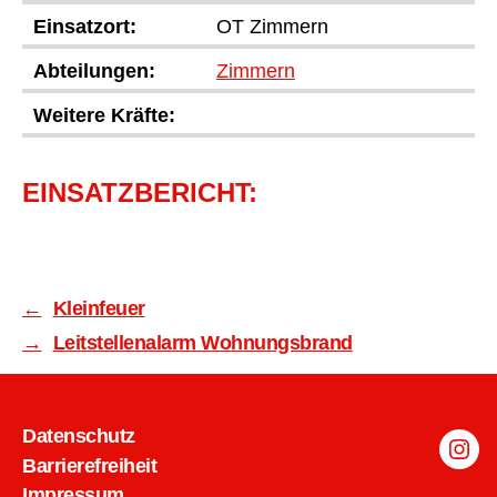
Einsatzort:
OT Zimmern
Abteilungen:
Zimmern
Weitere Kräfte:
EINSATZBERICHT:
←
Kleinfeuer
→
Leitstellenalarm Wohnungsbrand
Datenschutz
Inst
Barrierefreiheit
Impressum