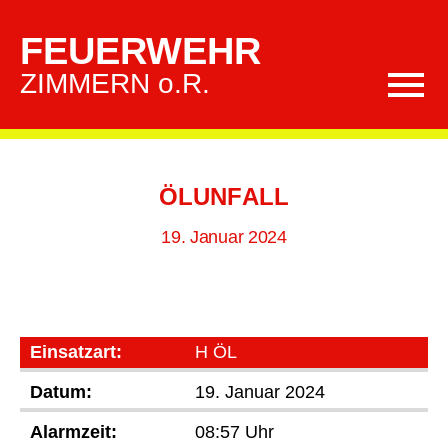
FEUERWEHR
ZIMMERN o.R.
Kategorien
ÖLUNFALL
19. Januar 2024
Einsatzart:
H ÖL
Datum:
19. Januar 2024
Alarmzeit:
08:57 Uhr