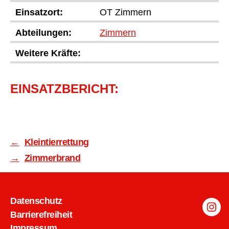
Einsatzort:
OT Zimmern
Abteilungen:
Zimmern
Weitere Kräfte:
EINSATZBERICHT:
←
Kleintierrettung
→
Zimmerbrand
Datenschutz
Inst
Barrierefreiheit
Impressum