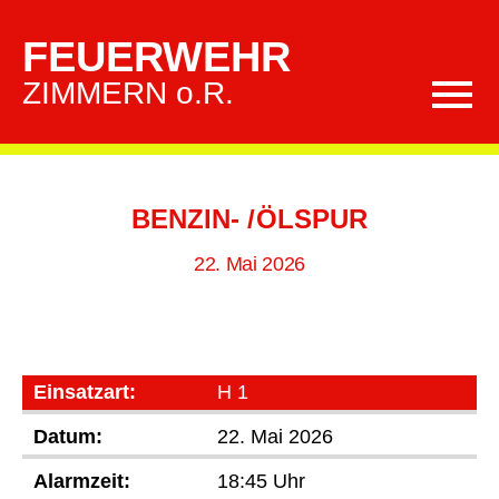
FEUERWEHR
ZIMMERN o.R.
Kategorien
BENZIN- /ÖLSPUR
22. Mai 2026
Einsatzart:
H 1
Datum:
22. Mai 2026
Alarmzeit:
18:45 Uhr