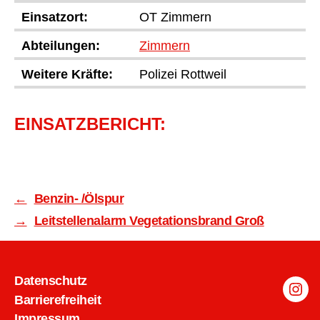
Einsatzort:
OT Zimmern
Abteilungen:
Zimmern
Weitere Kräfte:
Polizei Rottweil
EINSATZBERICHT:
←
Benzin- /Ölspur
→
Leitstellenalarm Vegetationsbrand Groß
Datenschutz
Inst
Barrierefreiheit
Impressum